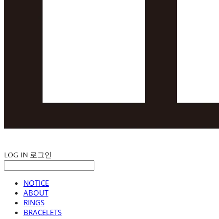
LOG IN
로그인
NOTICE
ABOUT
RINGS
BRACELETS