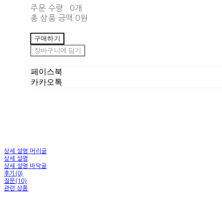
주문 수량
0개
총 상품 금액
0원
구매하기
장바구니에 담기
페이스북
카카오톡
상세 설명 머리글
상세 설명
상세 설명 바닥글
후기(0)
질문(10)
관련 상품