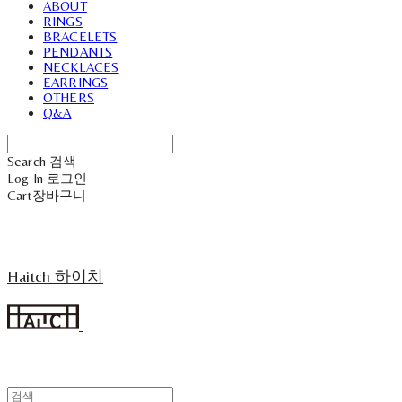
ABOUT
RINGS
BRACELETS
PENDANTS
NECKLACES
EARRINGS
OTHERS
Q&A
Search
검색
Log In
로그인
Cart
장바구니
Haitch 하이치