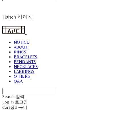
Haitch 하이치
NOTICE
ABOUT
RINGS
BRACELETS
PENDANTS
NECKLACES
EARRINGS
OTHERS
Q&A
Search
검색
Log In
로그인
Cart
장바구니