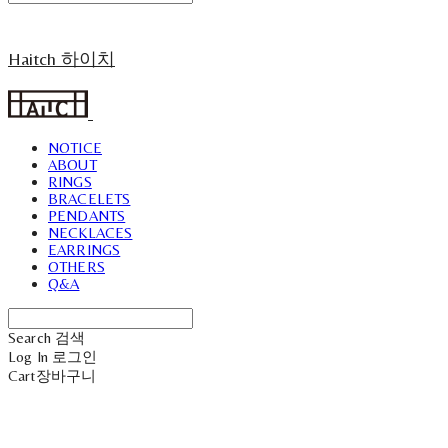
Haitch 하이치
NOTICE
ABOUT
RINGS
BRACELETS
PENDANTS
NECKLACES
EARRINGS
OTHERS
Q&A
Search
검색
Log In
로그인
Cart
장바구니