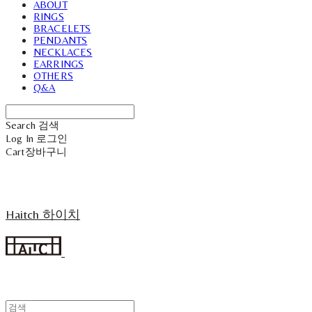
ABOUT
RINGS
BRACELETS
PENDANTS
NECKLACES
EARRINGS
OTHERS
Q&A
Search
검색
Log In
로그인
Cart
장바구니
Haitch 하이치