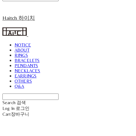
Haitch 하이치
NOTICE
ABOUT
RINGS
BRACELETS
PENDANTS
NECKLACES
EARRINGS
OTHERS
Q&A
Search
검색
Log In
로그인
Cart
장바구니