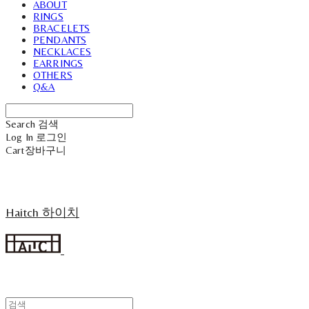
ABOUT
RINGS
BRACELETS
PENDANTS
NECKLACES
EARRINGS
OTHERS
Q&A
Search
검색
Log In
로그인
Cart
장바구니
Haitch 하이치