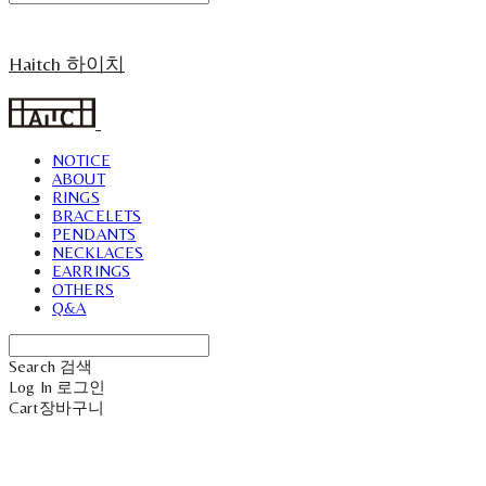
Haitch 하이치
NOTICE
ABOUT
RINGS
BRACELETS
PENDANTS
NECKLACES
EARRINGS
OTHERS
Q&A
Search
검색
Log In
로그인
Cart
장바구니