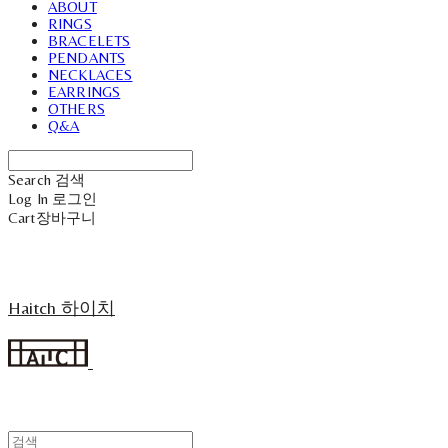
ABOUT
RINGS
BRACELETS
PENDANTS
NECKLACES
EARRINGS
OTHERS
Q&A
Search
검색
Log In
로그인
Cart
장바구니
Haitch 하이치