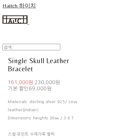
Haitch 하이치
Single Skull Leather
Bracelet
161,000원
230,000원
기본 할인
69,000원
Materials: sterling silver 925/ cow
leather(Indian)
Dimensions: heights 30㎜ / 3.8 T
스컬 포인트 수제가죽 팔찌